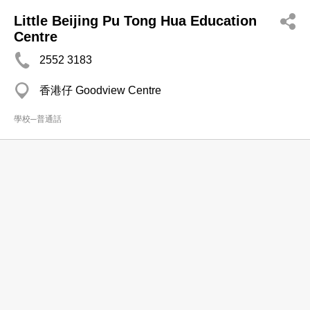
Little Beijing Pu Tong Hua Education
Centre
2552 3183
香港仔 Goodview Centre
學校─普通話