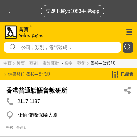
立即下載yp1083手機app
主頁
>
教育、藝術、康體運動
>
音樂、藝術
> 學校─普通話
2 結果發現
學校─普通話
已篩選
香港普通話語音教研所
2117 1187
旺角 健峰保險大廈
學校─普通話