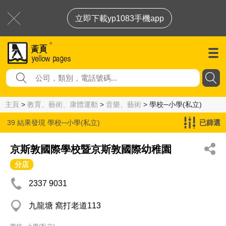
立即下載yp1083手機app
主頁
>
教育、藝術、康體運動
>
音樂、藝術
> 學校─小學(私立)
39 結果發現
學校─小學(私立)
已篩選
京斯敦國際學校暨京斯敦國際幼稚園
分店
2337 9031
九龍塘 窩打老道113