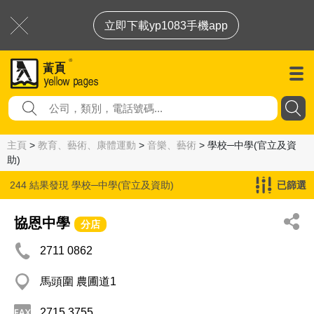
立即下載yp1083手機app
主頁
>
教育、藝術、康體運動
>
音樂、藝術
> 學校─中學(官立及資
助)
244 結果發現
學校─中學(官立及資助)
已篩選
協恩中學
分店
2711 0862
馬頭圍 農圃道1
2715 3755