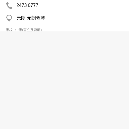
2473 0777
元朗 元朗舊墟
學校─中學(官立及資助)
金文泰中學
2570 6032
北角
2578 5719
http://cssint.school.net.hk/
學校─中學(官立及資助)
長沙灣天主教英文中學
分店