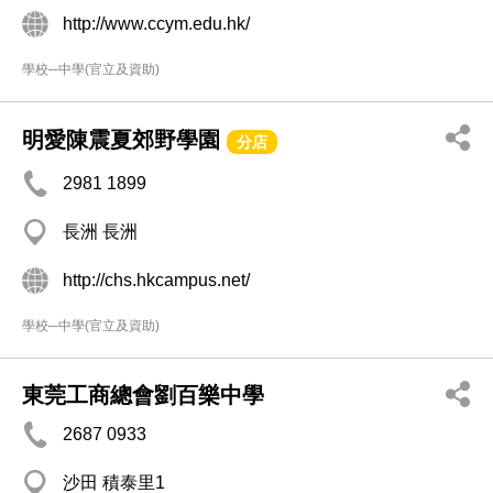
http://www.ccym.edu.hk/
學校─中學(官立及資助)
明愛陳震夏郊野學園
分店
2981 1899
長洲 長洲
http://chs.hkcampus.net/
學校─中學(官立及資助)
東莞工商總會劉百樂中學
2687 0933
沙田 積泰里1