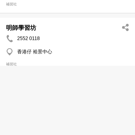
補習社
明師學習坊
2552 0118
香港仔 裕景中心
補習社
明理進修中心有限公司
2555 6464
香港仔 富嘉工業大廈
補習社