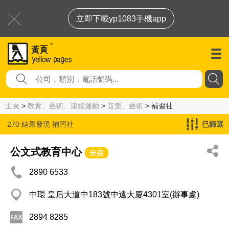
立即下載yp1083手機app
主頁
>
教育、藝術、康體運動
>
音樂、藝術
> 補習社
270 結果發現
補習社
已篩選
公文式教育中心
分店
2890 6533
中環 皇后大道中183號中遠大廈4301室(辦事處)
2894 8285