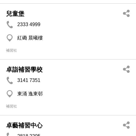
兒童堡
2333 4999
紅磡 晨曦樓
補習社
卓詣補習學校
3141 7351
東涌 逸東邨
補習社
卓藝補習中心