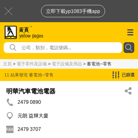
立即下載yp1083手機app
主頁
>
電子零件及設備
>
電子設備及用品
> 蓄電池─零售
11 結果發現
蓄電池─零售
已篩選
明華汽車電池電器
2479 0890
元朗 益輝大廈
2479 3707