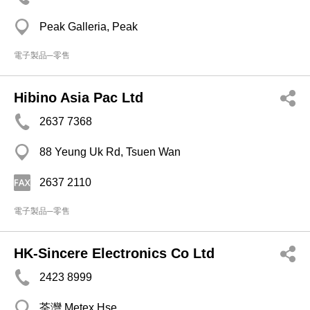
Peak Galleria, Peak
電子製品─零售
Hibino Asia Pac Ltd
2637 7368
88 Yeung Uk Rd, Tsuen Wan
2637 2110
電子製品─零售
HK-Sincere Electronics Co Ltd
2423 8999
荃灣 Metex Hse