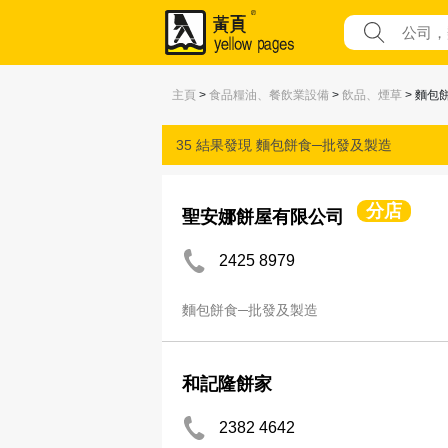
主頁
>
食品糧油、餐飲業設備
>
飲品、煙草
> 麵包
35 結果發現
麵包餅食─批發及製造
分店
聖安娜餅屋有限公司
2425 8979
麵包餅食─批發及製造
和記隆餅家
2382 4642