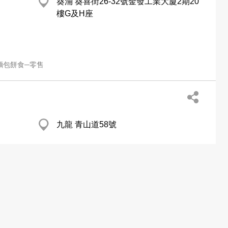
葵涌 葵喜街26-32號金發工業大廈2期20
樓G及H座
麵包餅食─零售
九龍 青山道58號
http://www.garden.com.hk
售
麵包餅食─批發及製造
分店