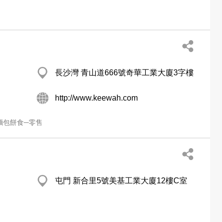
長沙灣 青山道666號奇華工業大廈3字樓
http://www.keewah.com
麵包餅食─零售
屯門 新合里5號美基工業大廈12樓C室