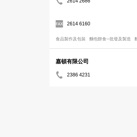
2614 2686
2614 6160
食品製作及包裝
麵包餅食─批發及製造
嘉頓有限公司
2386 4231
2387 4344
食品製作及包裝
食品供應
麵包餅食─零
嘉頓糖苮餅乾麵飽西餅有限公司