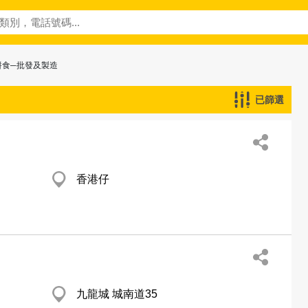
餅食─批發及製造
已篩選
香港仔
九龍城 城南道35