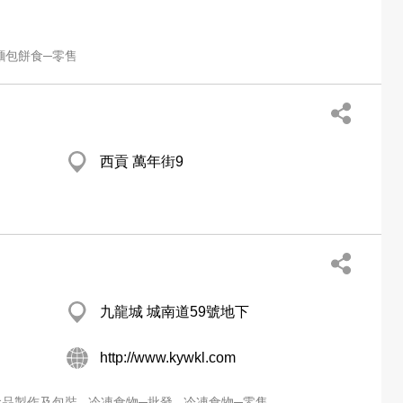
麵包餅食─零售
西貢 萬年街9
九龍城 城南道59號地下
http://www.kywkl.com
食品製作及包裝
冷凍食物─批發
冷凍食物─零售