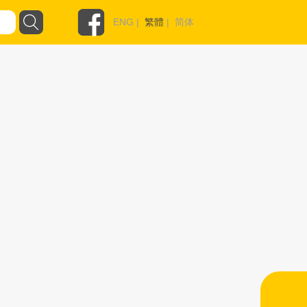
ENG
|
繁體
|
简体