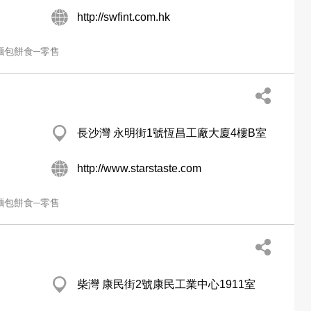
http://swfint.com.hk
麵包餅食─零售
長沙灣 永明街1號恆昌工廠大廈4樓B室
http://www.starstaste.com
麵包餅食─零售
柴灣 康民街2號康民工業中心1911室