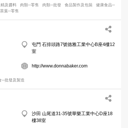
味精及醬料
肉類─零售
肉類─批發
食品製作及包裝
健康食品─
茶葉─零售
屯門 石排頭路7號德雅工業中心B座4樓12
室
http://www.donnabaker.com
食─批發及製造
沙田 山尾道31-35號華樂工業中心D座18
樓38室