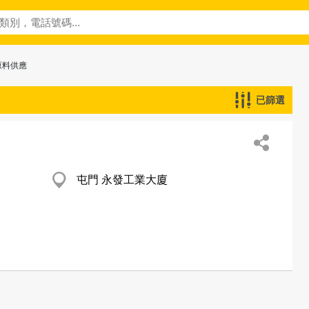
原料供應
已篩選
屯門 永發工業大廈