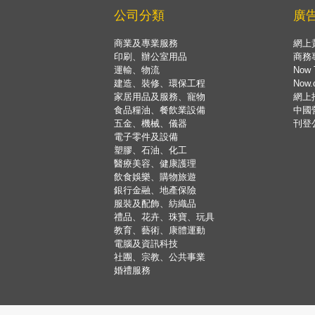
公司分類
廣
商業及專業服務
網上
印刷、辦公室用品
商務
運輸、物流
Now 
建造、裝修、環保工程
Now
家居用品及服務、寵物
網上
食品糧油、餐飲業設備
中國
五金、機械、儀器
刊登
電子零件及設備
塑膠、石油、化工
醫療美容、健康護理
飲食娛樂、購物旅遊
銀行金融、地產保險
服裝及配飾、紡織品
禮品、花卉、珠寶、玩具
教育、藝術、康體運動
電腦及資訊科技
社團、宗教、公共事業
婚禮服務