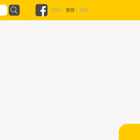
ENG
|
繁體
|
简体