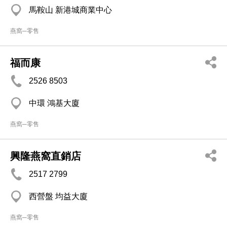
馬鞍山 新港城商業中心
燕窩─零售
福而康
2526 8503
中環 鴻基大廈
燕窩─零售
興隆燕窩直銷店
2517 2799
西營盤 均益大廈
燕窩─零售