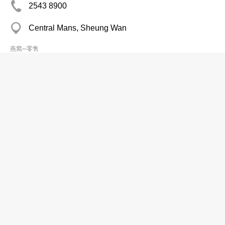
2543 8900
Central Mans, Sheung Wan
燕窩─零售
Semarang Birdsnest
2609 3988
Lucky Plaza Coml Complex, Sha Tin
燕窩─零售
Tung Yan Birds Nest Medicine Co
2721 1418
Peninsula Centre, Tsim Sha Tsui East