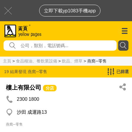
立即下載yp1083手機app
主頁
>
食品糧油、餐飲業設備
>
飲品、煙草
> 燕窩─零售
19 結果發現
燕窩─零售
已篩選
樓上有限公司
分店
2300 1800
沙田 成運路13
燕窩─零售