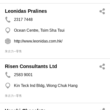
Leonidas Pralines
2317 7448
Ocean Centre, Tsim Sha Tsui
http://www.leonidas.com.hk/
朱古力─零售
Risen Consultants Ltd
2583 9001
Kin Teck Ind Bldg, Wong Chuk Hang
朱古力─零售