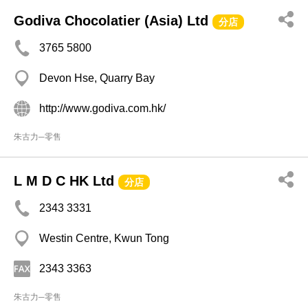
Godiva Chocolatier (Asia) Ltd
分店
3765 5800
Devon Hse, Quarry Bay
http://www.godiva.com.hk/
朱古力─零售
L M D C HK Ltd
分店
2343 3331
Westin Centre, Kwun Tong
2343 3363
朱古力─零售