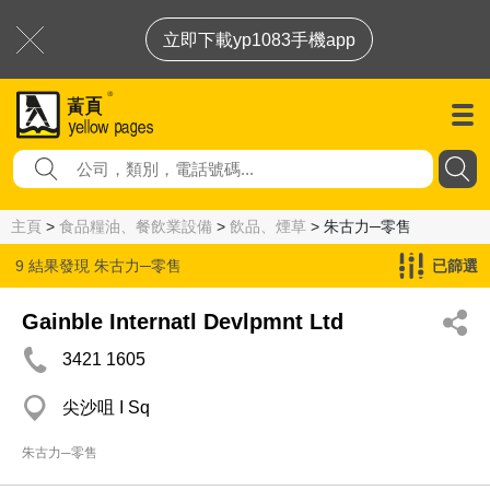
立即下載yp1083手機app
主頁
>
食品糧油、餐飲業設備
>
飲品、煙草
> 朱古力─零售
9 結果發現
朱古力─零售
已篩選
Gainble Internatl Devlpmnt Ltd
3421 1605
尖沙咀 I Sq
朱古力─零售