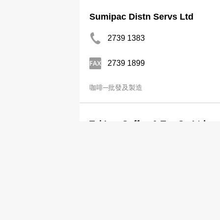
Sumipac Distn Servs Ltd
2739 1383
2739 1899
咖啡─批發及製造
Tai Lee Coffee & Tea Co Ltd
2422 9889
咖啡─批發及製造
Tai Shing Coffee Co Ltd