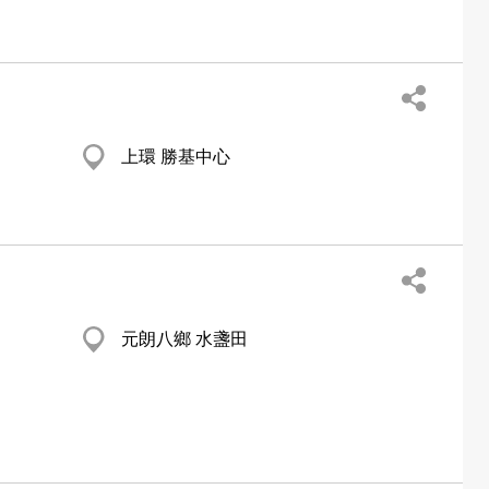
上環 勝基中心
元朗八鄉 水盞田