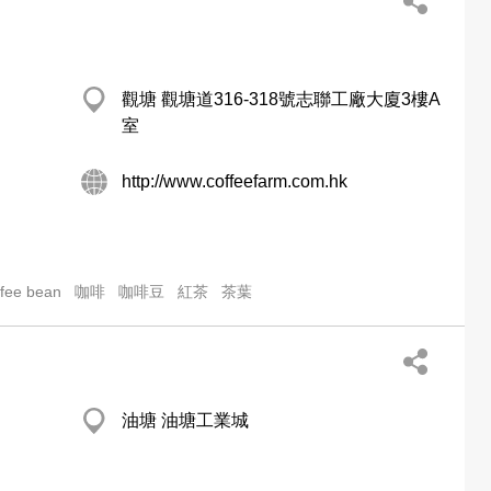
觀塘 觀塘道316-318號志聯工廠大廈3樓A
室
http://www.coffeefarm.com.hk
ffee bean
咖啡
咖啡豆
紅茶
茶葉
油塘 油塘工業城