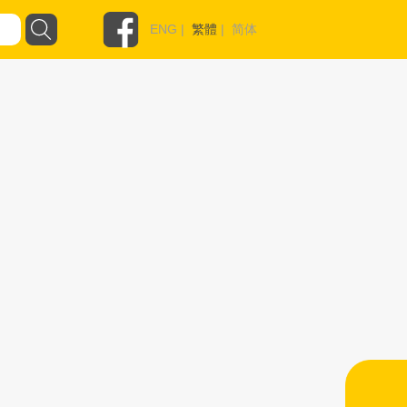
ENG
|
繁體
|
简体