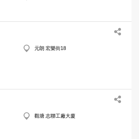
元朗 宏樂街18
觀塘 志聯工廠大廈