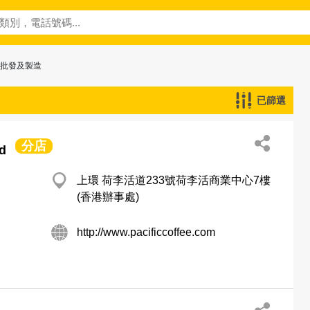
─批發及製造
已篩選
分店
d
上環 荷李活道233號荷李活商業中心7樓
(香港辦事處)
http://www.pacificcoffee.com