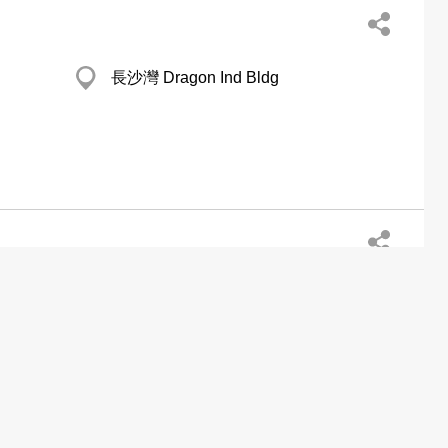
長沙灣 Dragon Ind Bldg
葵涌 Wing Hang Ind Bldg