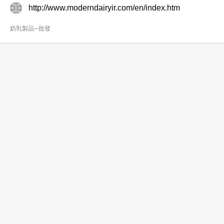
http://www.moderndairyir.com/en/index.htm
奶乳製品─批發