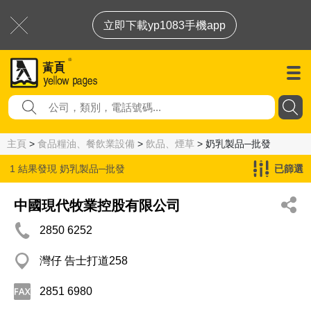
立即下載yp1083手機app
主頁
>
食品糧油、餐飲業設備
>
飲品、煙草
> 奶乳製品─批發
1 結果發現
奶乳製品─批發
已篩選
中國現代牧業控股有限公司
2850 6252
灣仔 告士打道258
2851 6980