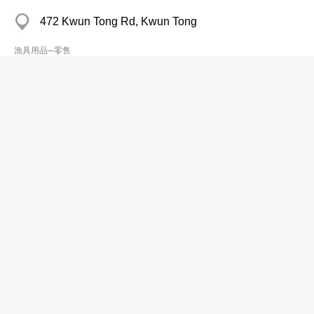
472 Kwun Tong Rd, Kwun Tong
漁具用品─零售
Seven Islands HK Co
2485 1328
Lee Kiu Bldg, Yau Ma Tei
2485 1866
漁具用品─零售
Tsang Chun Wing
2638 4625
Tai Wan Bldg, Tai Po