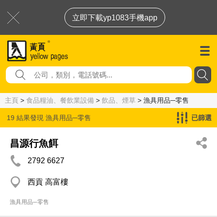
立即下載yp1083手機app
主頁
>
食品糧油、餐飲業設備
>
飲品、煙草
> 漁具用品─零售
19 結果發現
漁具用品─零售
已篩選
昌源行魚餌
2792 6627
西貢 高富樓
漁具用品─零售