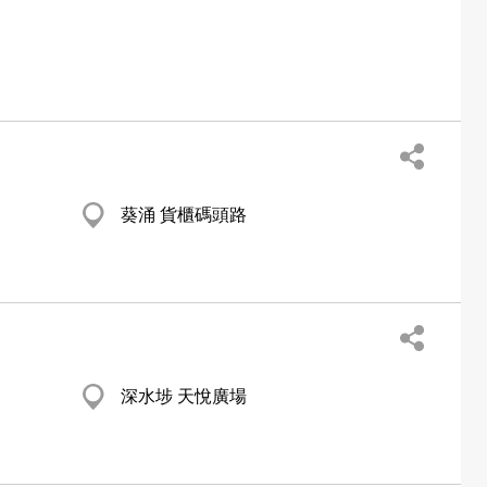
葵涌 貨櫃碼頭路
深水埗 天悅廣場