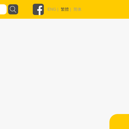
ENG
|
繁體
|
简体