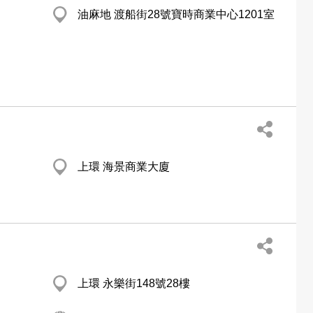
油麻地 渡船街28號寶時商業中心1201室
上環 海景商業大廈
上環 永樂街148號28樓