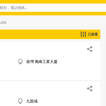
出入口
已篩選
柴灣 萬峰工業大廈
九龍城