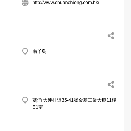
http://www.chuanchiong.com.hk/
南丫島
葵涌 大連排道35-41號金基工業大廈11樓
E1室