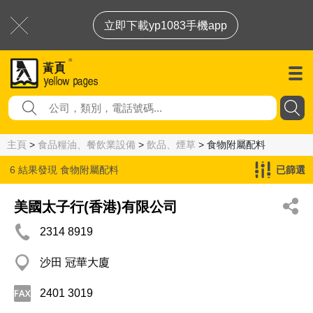
立即下載yp1083手機app
主頁
>
食品糧油、餐飲業設備
>
飲品、煙草
> 食物附屬配料
6 結果發現
食物附屬配料
已篩選
美國太子行(香港)有限公司
2314 8919
沙田 冠華大廈
2401 3019