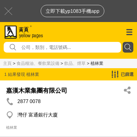
立即下載yp1083手機app
主頁
>
食品糧油、餐飲業設備
>
飲品、煙草
> 植林業
1 結果發現
植林業
已篩選
嘉漢木業集團有限公司
2877 0078
灣仔 富通銀行大廈
植林業