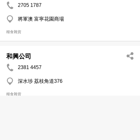
2705 1787
將軍澳 富寧花園商場
糧食雜貨
和興公司
2381 4457
深水埗 荔枝角道376
糧食雜貨
和興行
2343 6254
觀塘 永順大廈