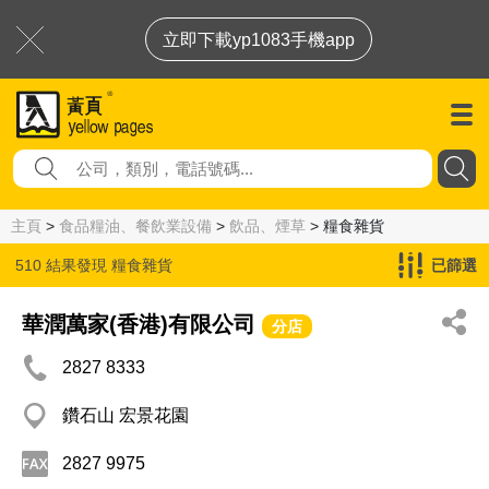
立即下載yp1083手機app
主頁
>
食品糧油、餐飲業設備
>
飲品、煙草
> 糧食雜貨
510 結果發現
糧食雜貨
已篩選
華潤萬家(香港)有限公司
分店
2827 8333
鑽石山 宏景花園
2827 9975