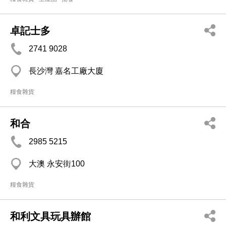
卓記士多
2741 9028
長沙灣 嘉名工廠大廈
糧食雜貨
和合
2985 5215
大澳 永安街100
糧食雜貨
和利文具玩具辦館