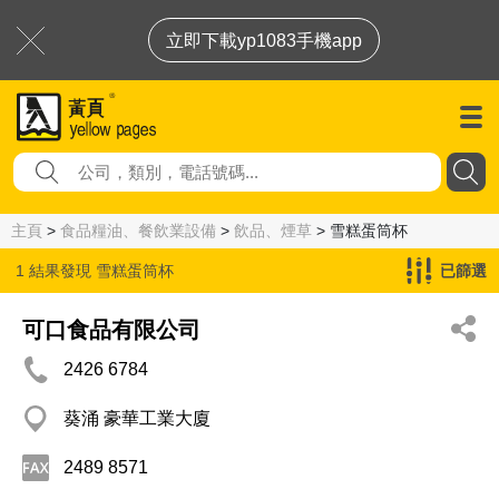
立即下載yp1083手機app
主頁
>
食品糧油、餐飲業設備
>
飲品、煙草
> 雪糕蛋筒杯
1 結果發現
雪糕蛋筒杯
已篩選
可口食品有限公司
2426 6784
葵涌 豪華工業大廈
2489 8571