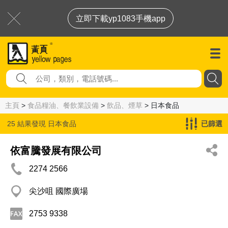
立即下載yp1083手機app
主頁
>
食品糧油、餐飲業設備
>
飲品、煙草
> 日本食品
25 結果發現
日本食品
已篩選
依富騰發展有限公司
2274 2566
尖沙咀 國際廣場
2753 9338