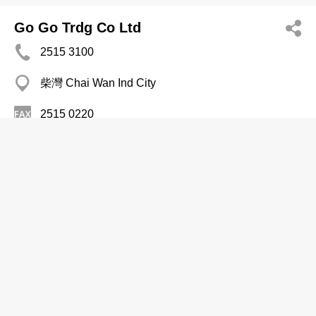
Go Go Trdg Co Ltd
2515 3100
柴灣 Chai Wan Ind City
2515 0220
日本食品
JFC HK Ltd
2428 6431
Ever Gain Bldg, Tsuen Wan
2480 4762
日本食品