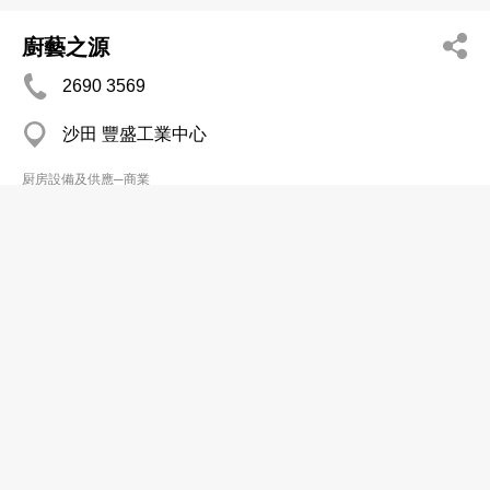
廚藝之源
2690 3569
沙田 豐盛工業中心
厨房設備及供應─商業
德國寶廚房設備有限公司
3110 2030
銅鑼灣 名店坊
2511 8077
厨房設備及供應─商業