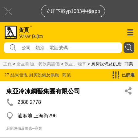
立即下載yp1083手機app
主頁
>
食品糧油、餐飲業設備
>
飲品、煙草
> 厨房設備及供應─商業
27 結果發現
厨房設備及供應─商業
已篩選
東亞冷凍鋼藝集團有限公司
2388 2778
油麻地 上海街296
厨房設備及供應─商業