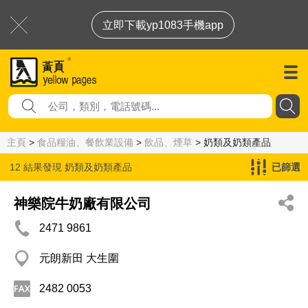
立即下載yp1083手機app
主頁
>
食品糧油、餐飲業設備
>
飲品、煙草
> 奶類及奶類產品
12 結果發現
奶類及奶類產品
已篩選
神樂院牛奶廠有限公司
2471 9861
元朗新田 大生圍
2482 0053