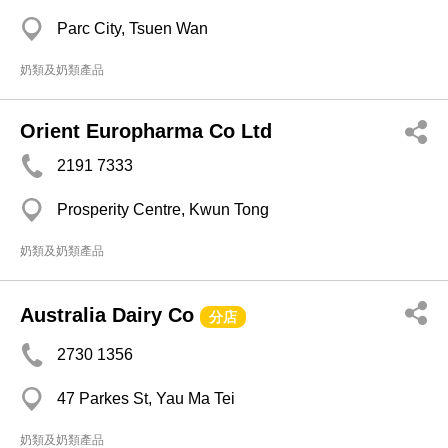
Parc City, Tsuen Wan
奶類及奶類產品
Orient Europharma Co Ltd
2191 7333
Prosperity Centre, Kwun Tong
奶類及奶類產品
Australia Dairy Co
分店
2730 1356
47 Parkes St, Yau Ma Tei
奶類及奶類產品