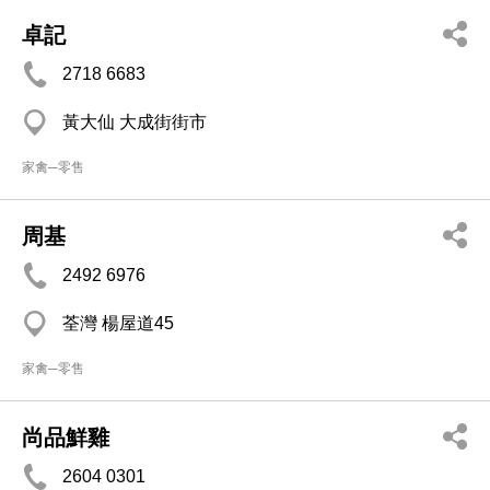
卓記
2718 6683
黃大仙 大成街街市
家禽─零售
周基
2492 6976
荃灣 楊屋道45
家禽─零售
尚品鮮雞
2604 0301