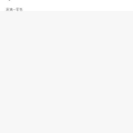
家禽─零售
時利號
2544 5571
上環 大道中345
家禽─零售
海記
2354 9114
黃大仙
家禽─零售