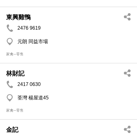
東興雞鴨
2476 9619
元朗 同益市場
家禽─零售
林財記
2417 0630
荃灣 楊屋道45
家禽─零售
金記