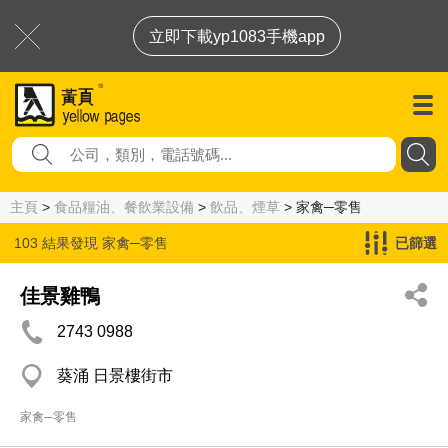
立即下載yp1083手機app
主頁
>
食品糧油、餐飲業設備
>
飲品、煙草
> 家禽─零售
103 結果發現
家禽─零售
已篩選
佳景雞鴨
2743 0988
葵涌 日景樓街市
家禽─零售