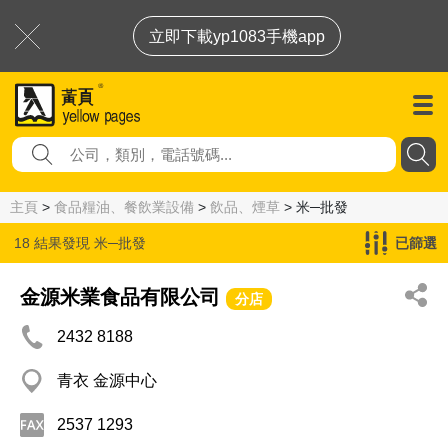
立即下載yp1083手機app
主頁
>
食品糧油、餐飲業設備
>
飲品、煙草
> 米─批發
18 結果發現
米─批發
已篩選
金源米業食品有限公司
分店
2432 8188
青衣 金源中心
2537 1293