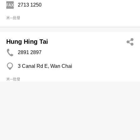
2713 1250
米─批發
Hung Hing Tai
2891 2897
3 Canal Rd E, Wan Chai
米─批發
Kwong Sun Hong Ltd
2545 1666
Bonham Coml Centre, Sheung Wan
米─批發