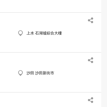
上水 石湖墟綜合大樓
沙田 沙田新街市