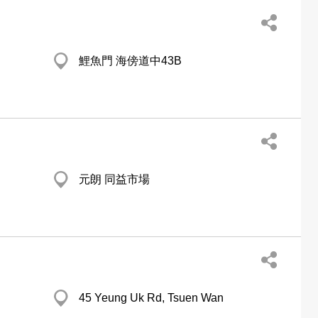
鯉魚門 海傍道中43B
元朗 同益市場
45 Yeung Uk Rd, Tsuen Wan