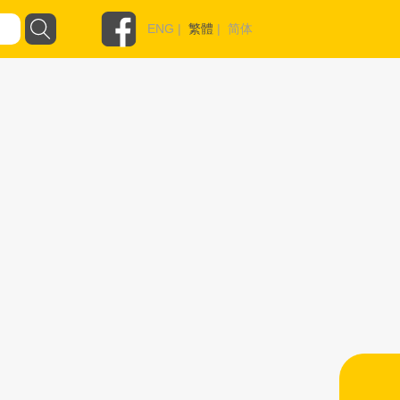
ENG
|
繁體
|
简体