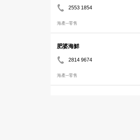
2553 1854
海產─零售
肥婆海鮮
2814 9674
海產─零售
花膠大王
2785 7721
海產─零售