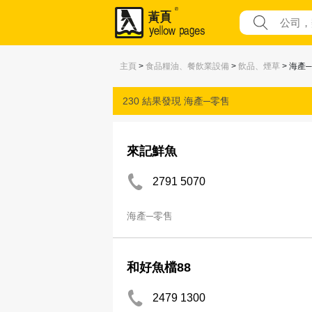
主頁
>
食品糧油、餐飲業設備
>
飲品、煙草
> 海產
230 結果發現
海產─零售
來記鮮魚
2791 5070
海產─零售
和好魚檔88
2479 1300