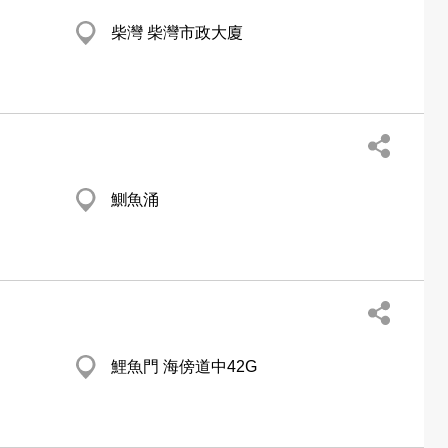
柴灣 柴灣市政大廈
鰂魚涌
鯉魚門 海傍道中42G