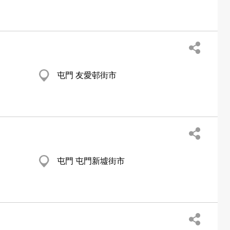
屯門 友愛邨街市
屯門 屯門新墟街市