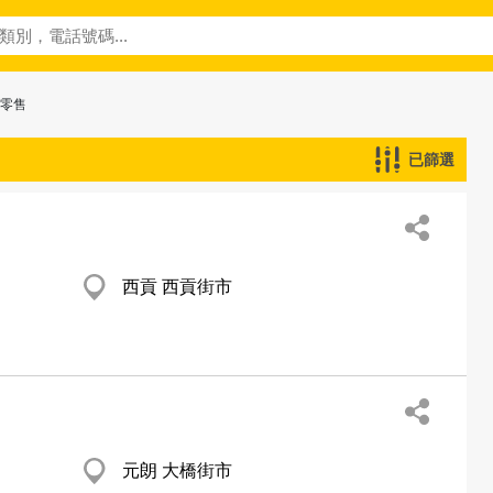
─零售
已篩選
西貢 西貢街市
元朗 大橋街市