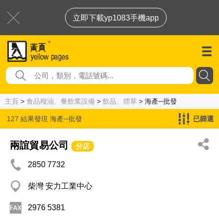
立即下載yp1083手機app
主頁
>
食品糧油、餐飲業設備
>
飲品、煙草
> 海產─批發
127 結果發現
海產─批發
已篩選
兩誼貿易公司
分店
2850 7732
柴灣 安力工業中心
2976 5381