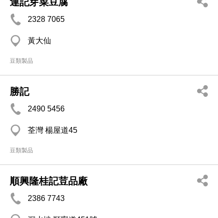
連記芽菜豆腐
2328 7065
黃大仙
豆類製品
勝記
2490 5456
荃灣 楊屋道45
豆類製品
順興隆桂記荳品廠
2386 7743