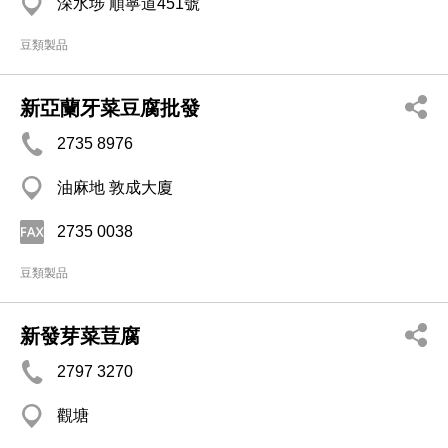
深水埗 順寧道451號
豆類製品
新亞蘭牙菜豆腐批發
2735 8976
油麻地 敦成大廈
2735 0038
豆類製品
新發芽菜荳腐
2797 3270
觀塘