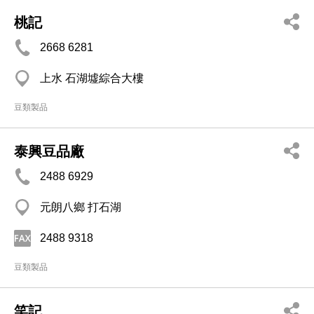
桃記
2668 6281
上水 石湖墟綜合大樓
豆類製品
泰興豆品廠
2488 6929
元朗八鄉 打石湖
2488 9318
豆類製品
笑記