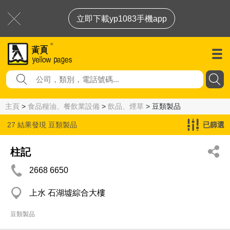
立即下載yp1083手機app
主頁
>
食品糧油、餐飲業設備
>
飲品、煙草
> 豆類製品
27 結果發現
豆類製品
已篩選
柱記
2668 6650
上水 石湖墟綜合大樓
豆類製品