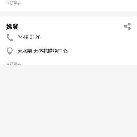
豆類製品
嫦發
2448 0126
天水圍 天盛苑購物中心
豆類製品
德記荳品
2382 6815
九龍城 九龍城市政大樓
豆類製品