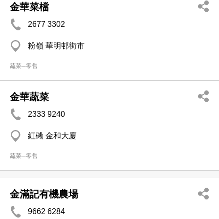
金華菜檔
2677 3302
粉嶺 華明邨街市
蔬菜─零售
金華蔬菜
2333 9240
紅磡 金和大廈
蔬菜─零售
金滿記有機農場
9662 6284