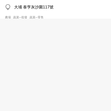
大埔 泰亨灰沙圍117號
農場
蔬菜─批發
蔬菜─零售
Chan Shun
2393 4134
Fuk Tsun St, Tai Kok Tsui
蔬菜─零售
Chan Sin Ching
2716 6121
U C Kln City Complex, Kowloon City
蔬菜─零售