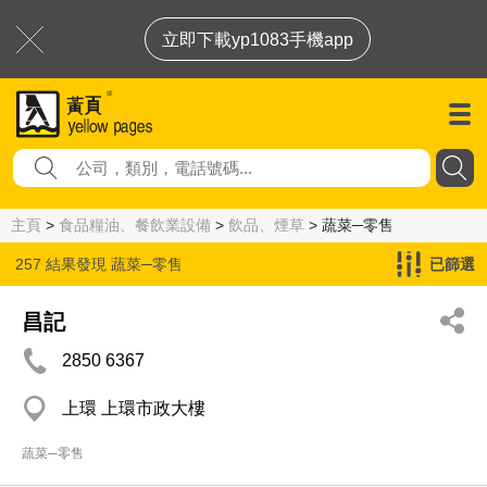
立即下載yp1083手機app
主頁
>
食品糧油、餐飲業設備
>
飲品、煙草
> 蔬菜─零售
257 結果發現
蔬菜─零售
已篩選
昌記
2850 6367
上環 上環市政大樓
蔬菜─零售