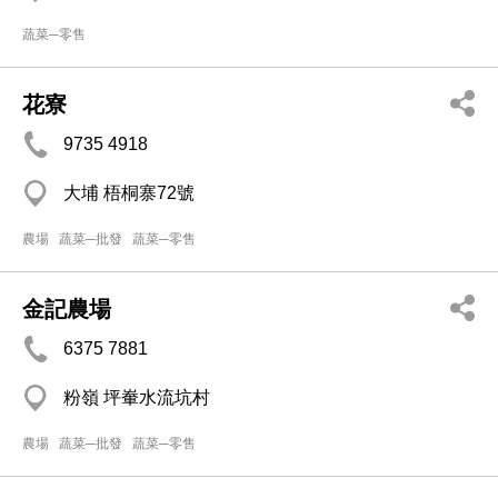
蔬菜─零售
花寮
9735 4918
大埔 梧桐寨72號
農場
蔬菜─批發
蔬菜─零售
金記農場
6375 7881
粉嶺 坪輋水流坑村
農場
蔬菜─批發
蔬菜─零售