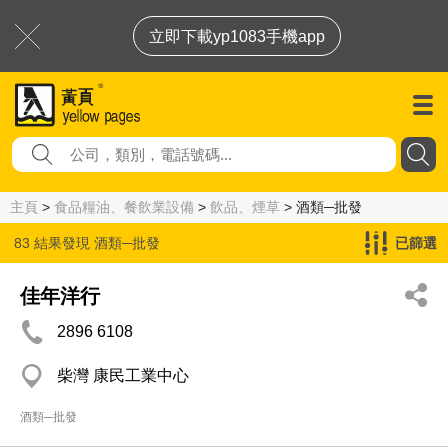
立即下載yp1083手機app
主頁
>
食品糧油、餐飲業設備
>
飲品、煙草
> 酒類─批發
83 結果發現
酒類─批發
已篩選
佳年洋行
2896 6108
柴灣 康民工業中心
酒類─批發