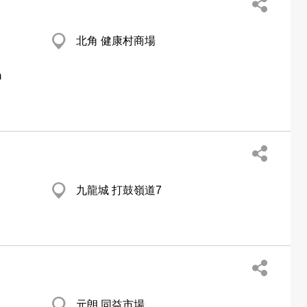
北角 健康村商場
m
九龍城 打鼓嶺道7
元朗 同益市場