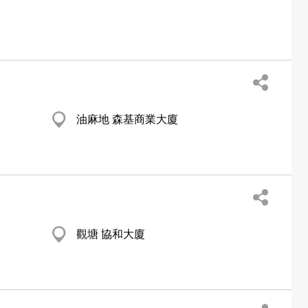
油麻地 森基商業大廈
觀塘 協和大廈