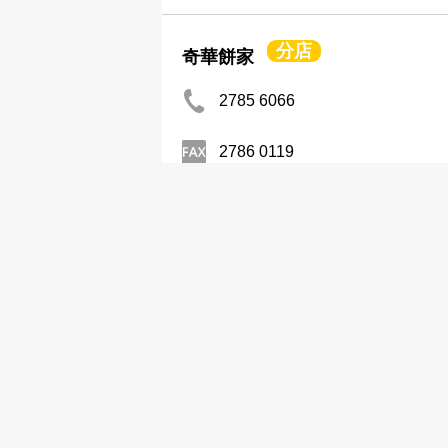
分店
奇華餅家
2785 6066
2786 0119
麵包餅食─零售
奇趣餅家有限公司
2394 1727
麵包餅食─零售
始香園