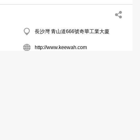
長沙灣 青山道666號奇華工業大廈
http://www.keewah.com
旺角 花園街135號地下