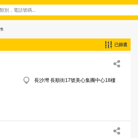
零售
已篩選
長沙灣 長順街17號美心集團中心18樓