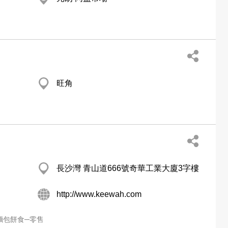
旺角
長沙灣 青山道666號奇華工業大廈3字樓
http://www.keewah.com
麵包餅食─零售