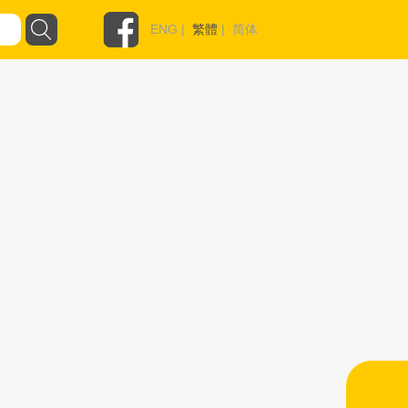
ENG
|
繁體
|
简体