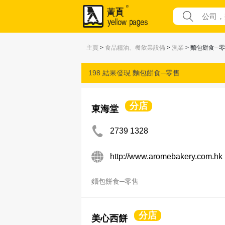
主頁
>
食品糧油、餐飲業設備
>
漁業
> 麵包餅食─
198 結果發現
麵包餅食─零售
分店
東海堂
2739 1328
http://www.aromebakery.com.hk
麵包餅食─零售
分店
美心西餅