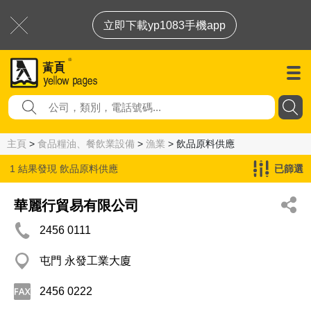
立即下載yp1083手機app
主頁
>
食品糧油、餐飲業設備
>
漁業
> 飲品原料供應
1 結果發現
飲品原料供應
已篩選
華麗行貿易有限公司
2456 0111
屯門 永發工業大廈
2456 0222