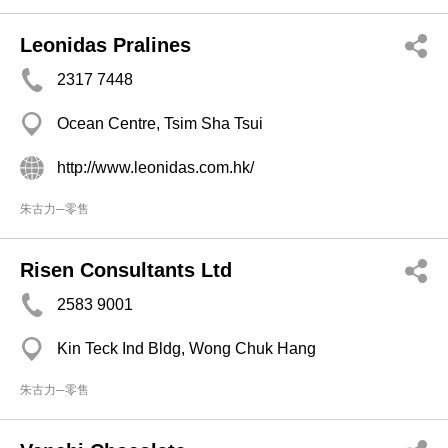
Leonidas Pralines
2317 7448
Ocean Centre, Tsim Sha Tsui
http://www.leonidas.com.hk/
朱古力─零售
Risen Consultants Ltd
2583 9001
Kin Teck Ind Bldg, Wong Chuk Hang
朱古力─零售