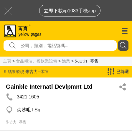
立即下載yp1083手機app
主頁
>
食品糧油、餐飲業設備
>
漁業
> 朱古力─零售
9 結果發現
朱古力─零售
已篩選
Gainble Internatl Devlpmnt Ltd
3421 1605
尖沙咀 I Sq
朱古力─零售