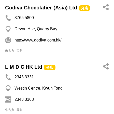
Godiva Chocolatier (Asia) Ltd
分店
3765 5800
Devon Hse, Quarry Bay
http://www.godiva.com.hk/
朱古力─零售
L M D C HK Ltd
分店
2343 3331
Westin Centre, Kwun Tong
2343 3363
朱古力─零售