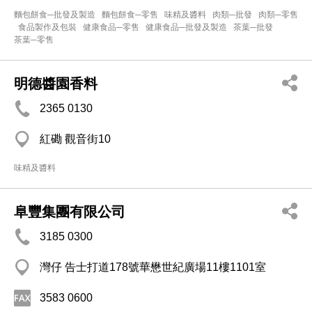
麵包餅食─批發及製造
麵包餅食─零售
味精及醬料
肉類─批發
肉類─零售
食品製作及包裝
健康食品─零售
健康食品─批發及製造
茶葉─批發
茶葉─零售
明德醬園香料
2365 0130
紅磡 觀音街10
味精及醬料
阜豐集團有限公司
3185 0300
灣仔 告士打道178號華懋世紀廣場11樓1101室
3583 0600