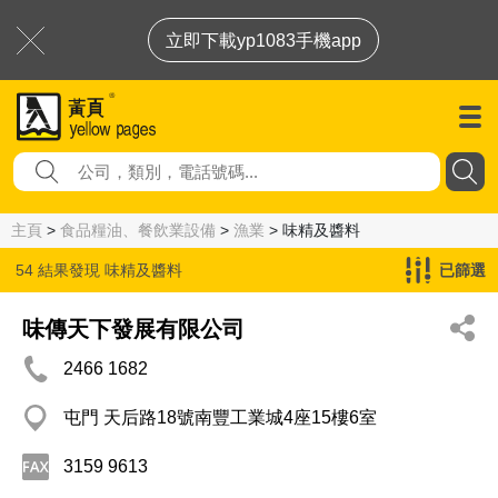
立即下載yp1083手機app
主頁
>
食品糧油、餐飲業設備
>
漁業
> 味精及醬料
54 結果發現
味精及醬料
已篩選
味傳天下發展有限公司
2466 1682
屯門 天后路18號南豐工業城4座15樓6室
3159 9613