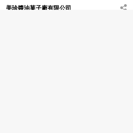
美珍醬油菓子廠有限公司
2545 0717
中環 皇后大道中153號兆英商業大廈10樓
2543 5234
http://www.meechun.com
食品製作及包裝
味精及醬料
香港天廚有限公司
分店
2713 0171
青衣 青衣路52-62號B座5樓
味精及醬料
食品製作及包裝
食物製品