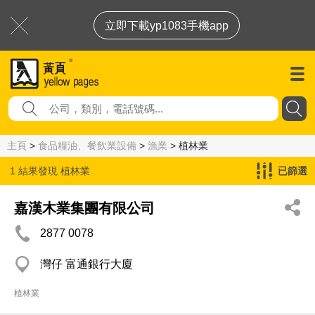
立即下載yp1083手機app
主頁
>
食品糧油、餐飲業設備
>
漁業
> 植林業
1 結果發現
植林業
已篩選
嘉漢木業集團有限公司
2877 0078
灣仔 富通銀行大廈
植林業