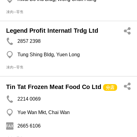
凍肉─零售
Legend Profit Internatl Trdg Ltd
2857 2398
Tung Shing Bldg, Yuen Long
凍肉─零售
Tin Tat Frozen Meat Food Co Ltd
分店
2214 0069
Yue Wan Mkt, Chai Wan
2665 6106