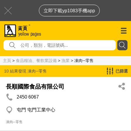
立即下載yp1083手機app
主頁
>
食品糧油、餐飲業設備
>
漁業
> 凍肉─零售
10 結果發現
凍肉─零售
已篩選
長順國際食品有限公司
2450 6067
屯門 屯門工業中心
凍肉─零售