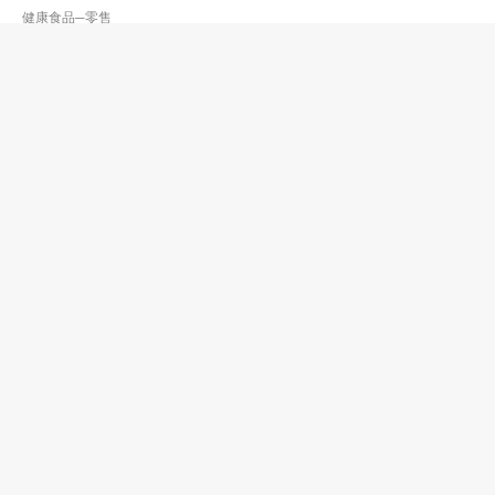
健康食品─零售
阿斯麥香港有限公司
2368 2772
銅鑼灣 糖街15-23號銅鑼灣中心商場9樓901室
2368 2778
http://yp.com.hk/Keyword/s-aximed/p1/zh
健康食品─批發及製造
健康食品─零售
食品製作及包裝
亮一有限公司
2433 9128
元朗 基達中心