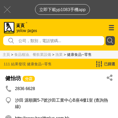
立即下載yp1083手機app
主頁
>
食品糧油、餐飲業設備
>
漁業
> 健康食品─零售
111 結果發現
健康食品─零售
已篩選
健怡坊
分店
2836 6628
沙田 源順圍5-7號沙田工業中心B座4樓1室 (查詢熱
線)