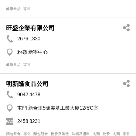
健康食品─零售
旺盛企業有限公司
2676 1330
粉嶺 新寧中心
健康食品─零售
明新隆食品公司
9042 4478
屯門 新合里5號美基工業大廈12樓C室
2458 8231
麵包餅食─零售
麵包餅食─批發及製造
味精及醬料
肉類─批發
肉類─零售