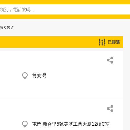
批發及製造
已篩選
筲箕灣
屯門 新合里5號美基工業大廈12樓C室