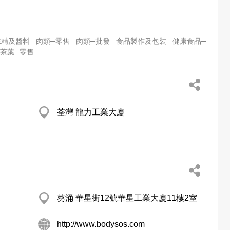
味精及醬料
肉類─零售
肉類─批發
食品製作及包裝
健康食品─
茶葉─零售
荃灣 龍力工業大廈
葵涌 華星街12號華星工業大廈11樓2室
http://www.bodysos.com