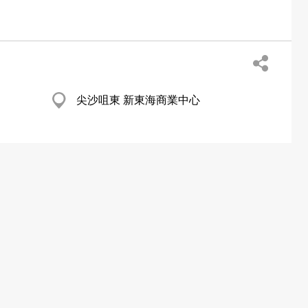
尖沙咀東 新東海商業中心
限公司
葵涌 大連排道35-41號金基工業大廈22樓
A6室
http://www.usalh.com
品─批發及製造