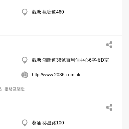
觀塘 觀塘道460
觀塘 鴻圖道36號百利佳中心6字樓D室
http://www.2036.com.hk
品─批發及製造
葵涌 葵昌路100