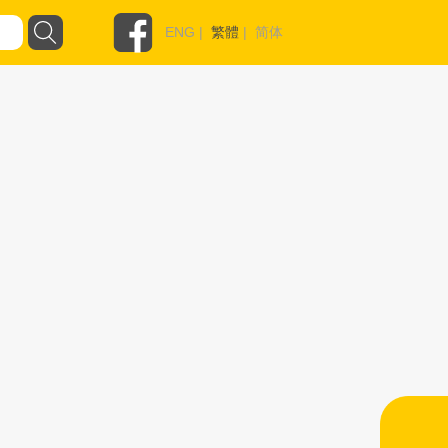
ENG
|
繁體
|
简体