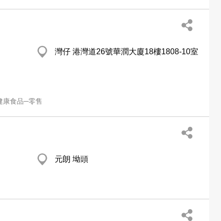
灣仔 港灣道26號華潤大廈18樓1808-10室
健康食品─零售
元朗 坳頭