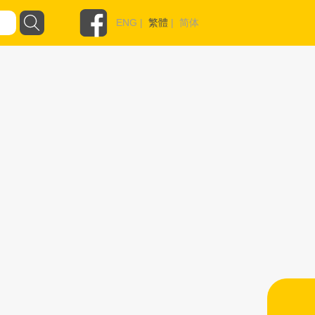
ENG
|
繁體
|
简体