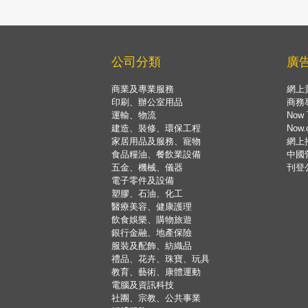
公司分類
廣
商業及專業服務
網上
印刷、辦公室用品
商務
運輸、物流
Now 
建造、裝修、環保工程
Now
家居用品及服務、寵物
網上
食品糧油、餐飲業設備
中國
五金、機械、儀器
刊登
電子零件及設備
塑膠、石油、化工
醫療美容、健康護理
飲食娛樂、購物旅遊
銀行金融、地產保險
服裝及配飾、紡織品
禮品、花卉、珠寶、玩具
教育、藝術、康體運動
電腦及資訊科技
社團、宗教、公共事業