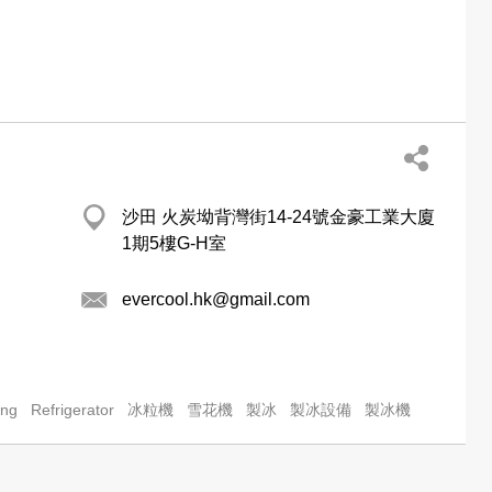
沙田 火炭坳背灣街14-24號金豪工業大廈
1期5樓G-H室
evercool.hk@gmail.com
ing
Refrigerator
冰粒機
雪花機
製冰
製冰設備
製冰機