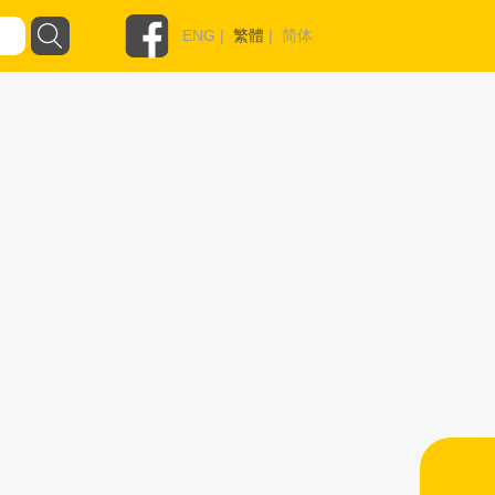
ENG
|
繁體
|
简体