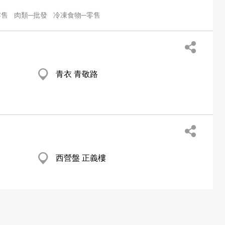
零售
肉類─批發
冷凍食物─零售
青衣 青敬路
西營盤 正義樓