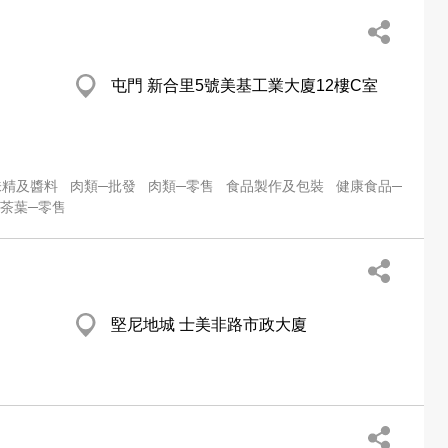
屯門 新合里5號美基工業大廈12樓C室
味精及醬料
肉類─批發
肉類─零售
食品製作及包裝
健康食品─
茶葉─零售
堅尼地城 士美非路市政大廈