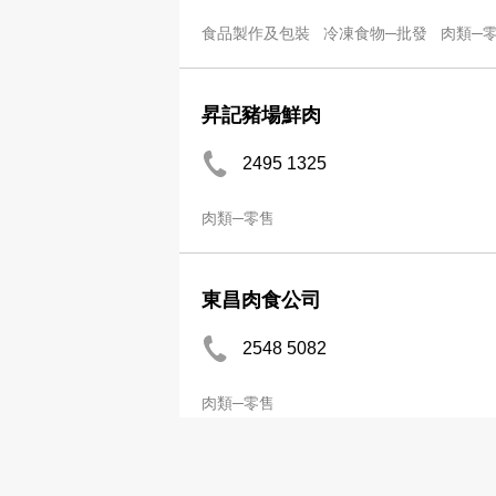
食品製作及包裝
冷凍食物─批發
肉類─
昇記豬場鮮肉
2495 1325
肉類─零售
東昌肉食公司
2548 5082
肉類─零售
分店
Chakwal Meat Shop