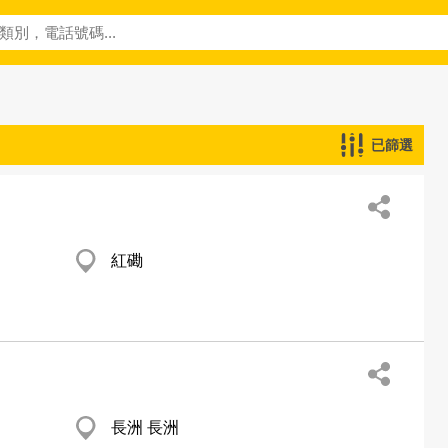
已篩選
紅磡
長洲 長洲