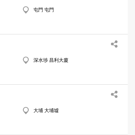
屯門 屯門
深水埗 昌利大廈
大埔 大埔墟