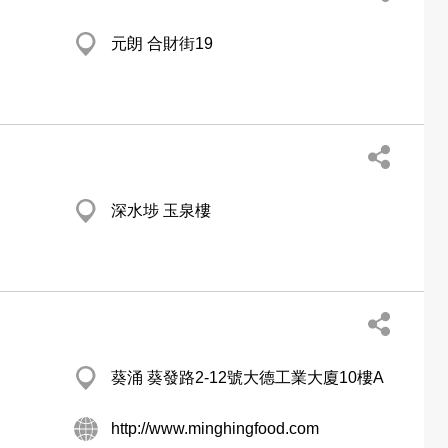
元朗 合財街19
深水埗 玉泉樓
葵涌 葵發路2-12號大德工業大廈10樓A
http://www.minghingfood.com