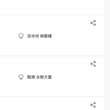
深水埗 南樂樓
觀塘 永順大廈