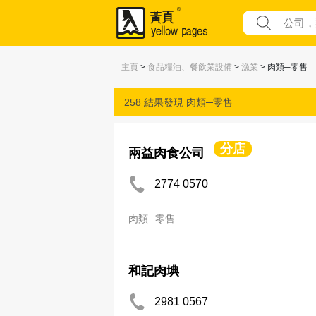
主頁
>
食品糧油、餐飲業設備
>
漁業
> 肉類─零售
258 結果發現
肉類─零售
分店
兩益肉食公司
2774 0570
肉類─零售
和記肉㙉
2981 0567