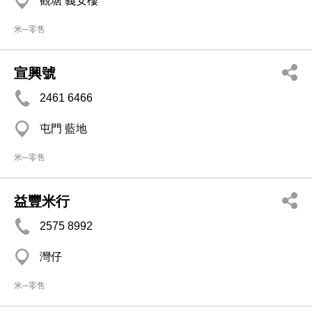
觀塘 義安樓
米─零售
宣興號
2461 6466
屯門 藍地
米─零售
益豐米行
2575 8992
灣仔
米─零售