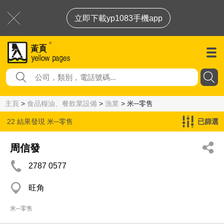
立即下載yp1083手機app
主頁
>
食品糧油、餐飲業設備
>
漁業
> 米─零售
22 結果發現
米─零售
已篩選
周信發
2787 0577
旺角
米─零售