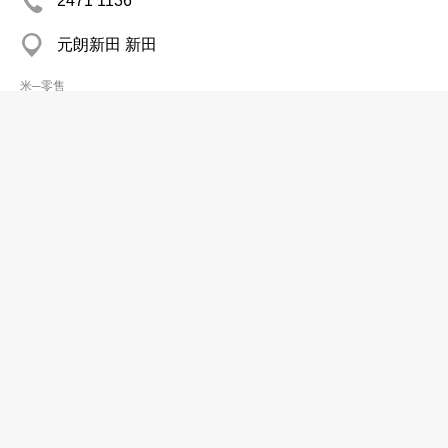
2471 1136
元朗新田 新田
米─零售
義興米舖
2461 6292
屯門 藍地
米─零售
劉生利
2461 8558
屯門 小坑村