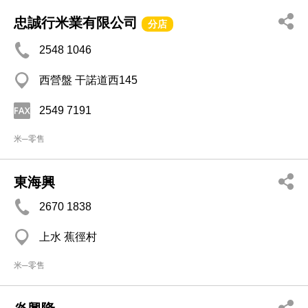
忠誠行米業有限公司
分店
2548 1046
西營盤 干諾道西145
2549 7191
米─零售
東海興
2670 1838
上水 蕉徑村
米─零售