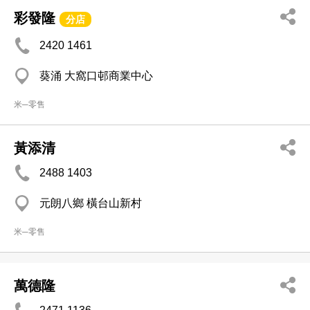
彩發隆
分店
2420 1461
葵涌 大窩口邨商業中心
米─零售
黃添清
2488 1403
元朗八鄉 橫台山新村
米─零售
萬德隆