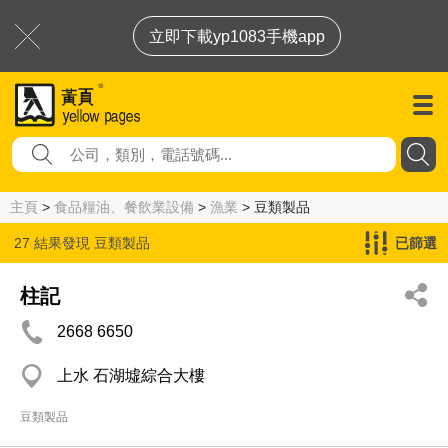
立即下載yp1083手機app
主頁
>
食品糧油、餐飲業設備
>
漁業
> 豆類製品
27 結果發現
豆類製品
已篩選
柱記
2668 6650
上水 石湖墟綜合大樓
豆類製品