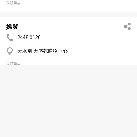
豆類製品
嫦發
2448 0126
天水圍 天盛苑購物中心
豆類製品
德記荳品
2382 6815
九龍城 九龍城市政大樓
豆類製品