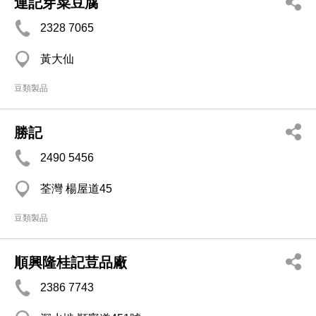
連記芽菜豆腐
2328 7065
黃大仙
豆類製品
勝記
2490 5456
荃灣 楊屋道45
豆類製品
順興隆桂記荳品廠
2386 7743