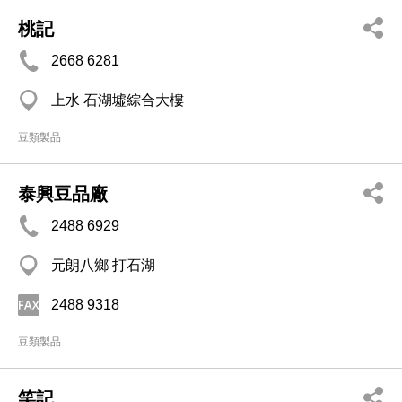
桃記
2668 6281
上水 石湖墟綜合大樓
豆類製品
泰興豆品廠
2488 6929
元朗八鄉 打石湖
2488 9318
豆類製品
笑記