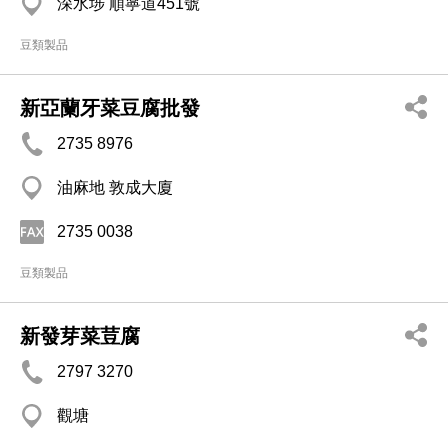
深水埗 順寧道451號
豆類製品
新亞蘭牙菜豆腐批發
2735 8976
油麻地 敦成大廈
2735 0038
豆類製品
新發芽菜荳腐
2797 3270
觀塘