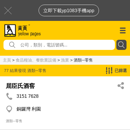
立即下載yp1083手機app
主頁
>
食品糧油、餐飲業設備
>
漁業
> 酒類─零售
77 結果發現
酒類─零售
已篩選
屈臣氏酒窖
3151 7628
銅鑼灣 利園
酒類─零售