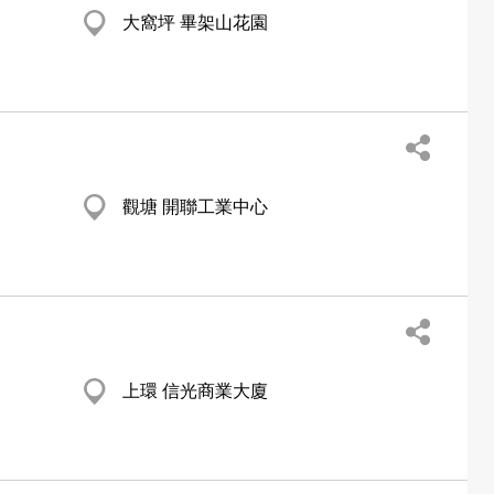
大窩坪 畢架山花園
觀塘 開聯工業中心
上環 信光商業大廈