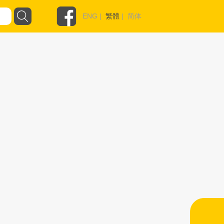
ENG
|
繁體
|
简体