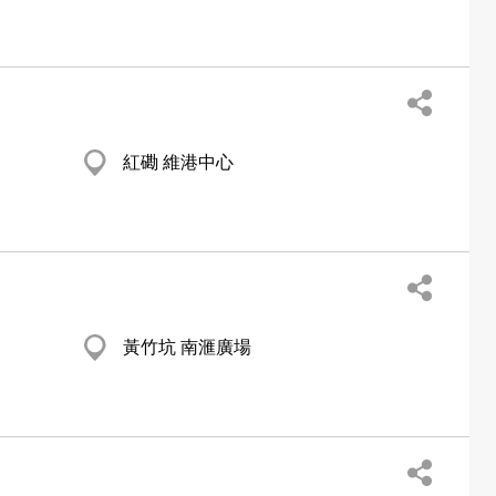
紅磡 維港中心
黃竹坑 南滙廣場