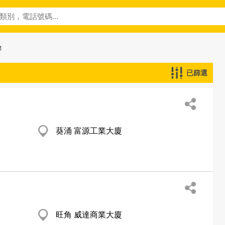
物
已篩選
葵涌 富源工業大廈
旺角 威達商業大廈