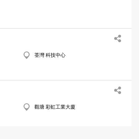
荃灣 科技中心
觀塘 彩虹工業大廈