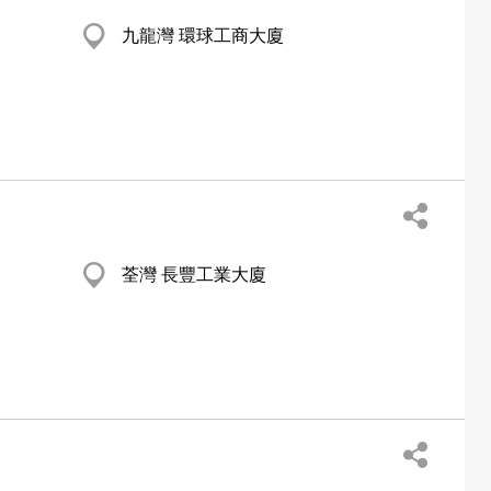
九龍灣 環球工商大廈
荃灣 長豐工業大廈