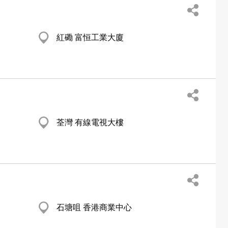
紅磡 富恒工業大廈
荃灣 有線電視大樓
石塘咀 香港商業中心