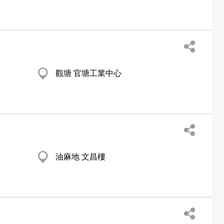
觀塘 官塘工業中心
油麻地 文昌樓