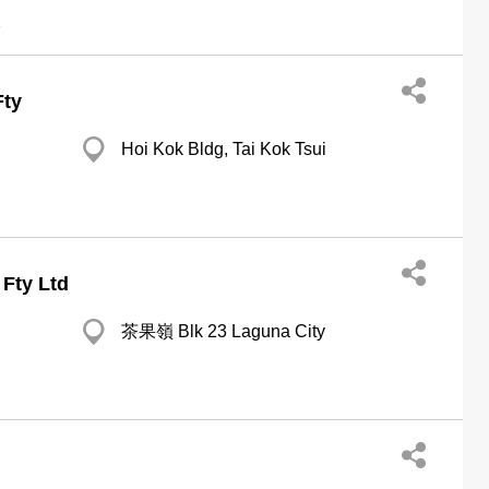
板
Fty
Hoi Kok Bldg, Tai Kok Tsui
Fty Ltd
茶果嶺 Blk 23 Laguna City