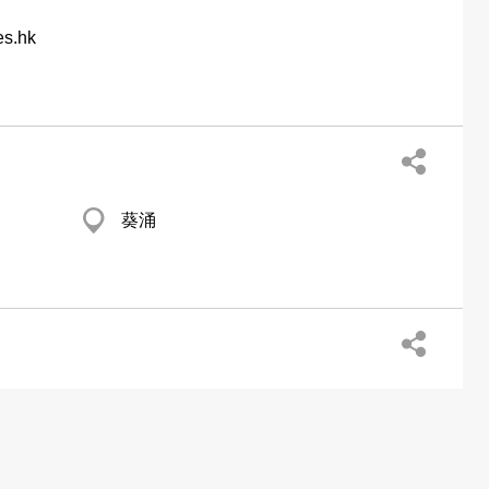
es.hk
葵涌
馬頭角 譚公道140