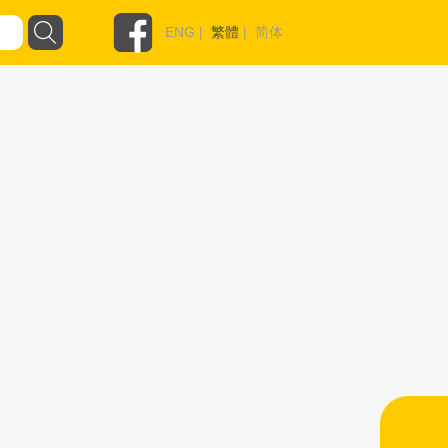
ENG
|
繁體
|
简体