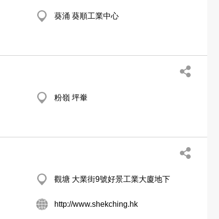
葵涌 葵順工業中心
粉嶺 坪輋
觀塘 大業街9號好景工業大廈地下
http://www.shekching.hk