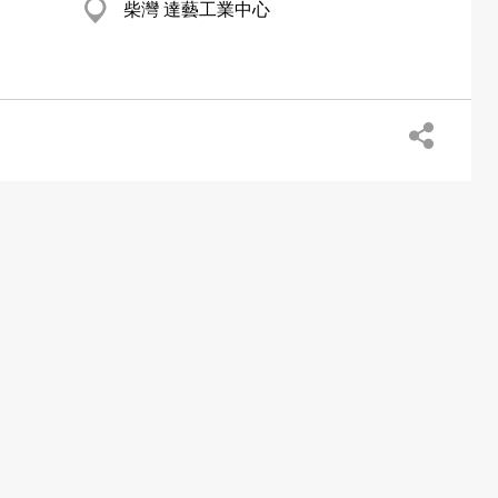
柴灣 達藝工業中心
香港仔 東勝道23
荃灣 晉昇工廠大廈