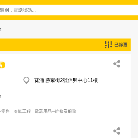
程
已篩選
店
葵涌 勝耀街2號信興中心11樓
m
─零售
冷氣工程
電器用品─維修及服務