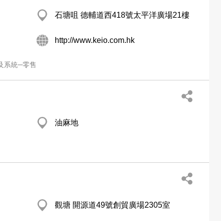
石塘咀 德輔道西418號太平洋廣場21樓
http://www.keio.com.hk
及系統─零售
油麻地
觀塘 開源道49號創貿廣場2305室