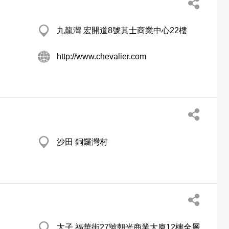
九龍灣 宏開道8號其士商業中心22樓
http://www.chevalier.com
沙田 銅鑼灣村
太子 福華街27號朝光商業大廈12樓全層