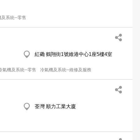
機及系統─零售
紅磡 鶴翔街1號維港中心1座5樓4室
冷氣機及系統─零售
冷氣機及系統─維修及服務
荃灣 順力工業大廈