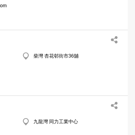
com
柴灣 杏花邨街市36舖
九龍灣 同力工業中心