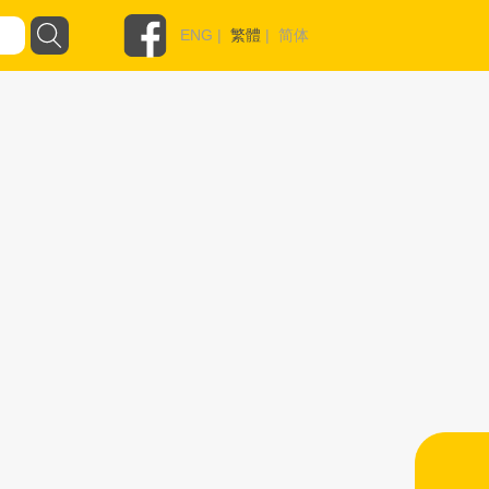
ENG
|
繁體
|
简体