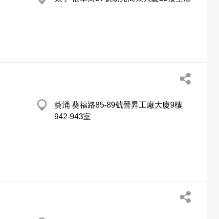
葵涌 葵福路85-89號晉昇工廠大廈9樓
942-943室