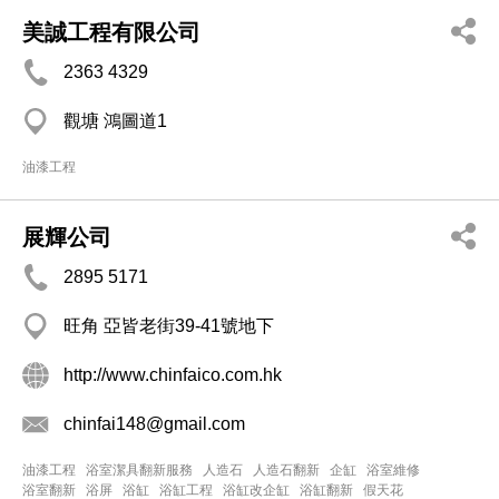
美誠工程有限公司
2363 4329
觀塘 鴻圖道1
油漆工程
展輝公司
2895 5171
旺角 亞皆老街39-41號地下
http://www.chinfaico.com.hk
chinfai148@gmail.com
油漆工程
浴室潔具翻新服務
人造石
人造石翻新
企缸
浴室維修
浴室翻新
浴屏
浴缸
浴缸工程
浴缸改企缸
浴缸翻新
假天花