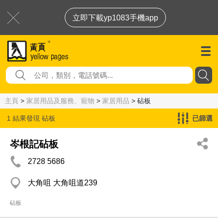
立即下載yp1083手機app
主頁
>
家居用品及服務、寵物
>
家居用品
> 砧板
1 結果發現
砧板
已篩選
岑根記砧板
2728 5686
大角咀 大角咀道239
砧板