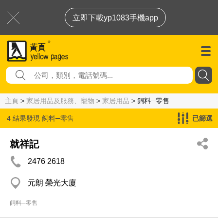
立即下載yp1083手機app
主頁
>
家居用品及服務、寵物
>
家居用品
> 飼料─零售
4 結果發現
飼料─零售
已篩選
就祥記
2476 2618
元朗 榮光大廈
飼料─零售