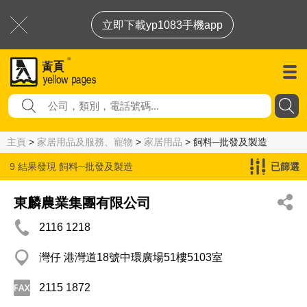
立即下載yp1083手機app
主頁
>
家居用品及服務、寵物
>
家居用品
> 飼料─批發及製造
9 結果發現
飼料─批發及製造
已篩選
東麟農業集團有限公司
2116 1218
灣仔 港灣道18號中環廣場51樓5103室
2115 1872