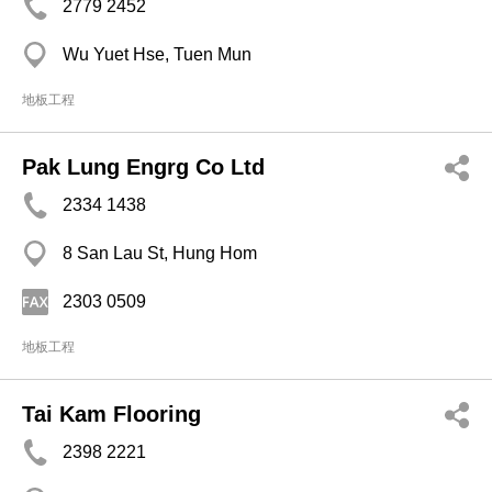
2779 2452
Wu Yuet Hse, Tuen Mun
地板工程
Pak Lung Engrg Co Ltd
2334 1438
8 San Lau St, Hung Hom
2303 0509
地板工程
Tai Kam Flooring
2398 2221