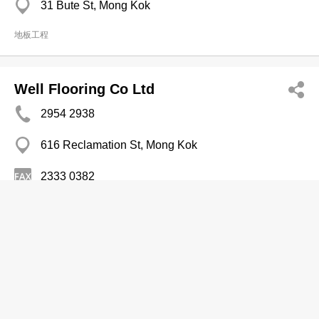
31 Bute St, Mong Kok
地板工程
Well Flooring Co Ltd
2954 2938
616 Reclamation St, Mong Kok
2333 0382
地板工程
Wonderfloor Internatl Ltd
2331 8216
271 Lockhart Rd, Wan Chai