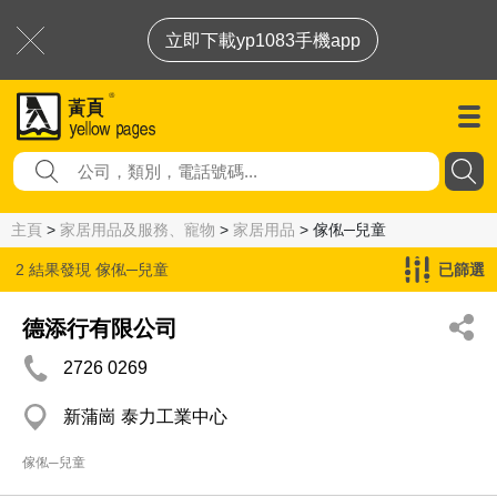
立即下載yp1083手機app
主頁
>
家居用品及服務、寵物
>
家居用品
> 傢俬─兒童
2 結果發現
傢俬─兒童
已篩選
德添行有限公司
2726 0269
新蒲崗 泰力工業中心
傢俬─兒童